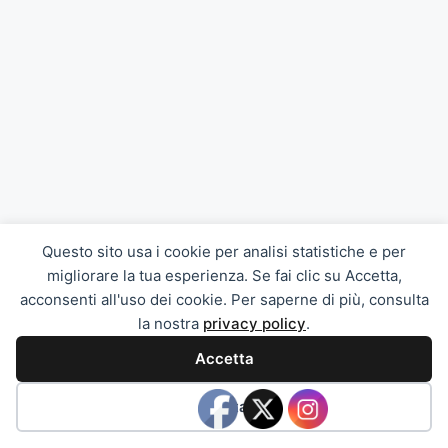
Questo sito usa i cookie per analisi statistiche e per
migliorare la tua esperienza. Se fai clic su Accetta,
acconsenti all'uso dei cookie. Per saperne di più, consulta
la nostra
privacy policy
.
Accetta
Rifiuta