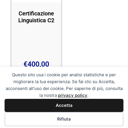
Certificazione
Linguistica C2
€
400,00
Questo sito usa i cookie per analisi statistiche e per
migliorare la tua esperienza. Se fai clic su Accetta,
Aggiungi al carrello
acconsenti all'uso dei cookie. Per saperne di più, consulta
la nostra
privacy policy
.
Accetta
SafConoscere - Scuola Alta Formazione - via Nobel snc
Parco Nobel - 81031 – Aversa (CE) tel.: 081.5032861-
Rifiuta
348.0403846