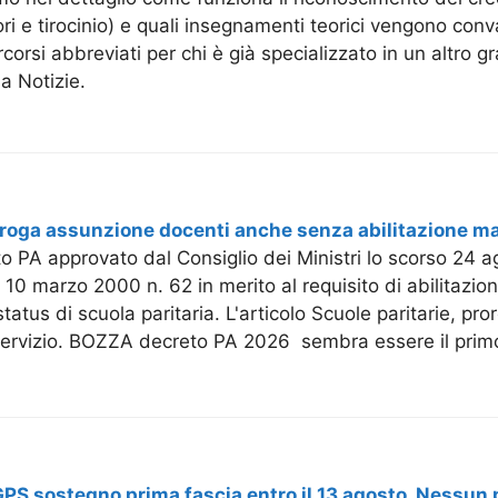
ri e tirocinio) e quali insegnamenti teorici vengono conval
rcorsi abbreviati per chi è già specializzato in un altro
a Notizie.
roroga assunzione docenti anche senza abilitazione 
PA approvato dal Consiglio dei Ministri lo scorso 24 ag
 10 marzo 2000 n. 62 in merito al requisito di abilitazion
atus di scuola paritaria. L'articolo Scuole paritarie, p
servizio. BOZZA decreto PA 2026 sembra essere il primo
GPS sostegno prima fascia entro il 13 agosto. Nessun