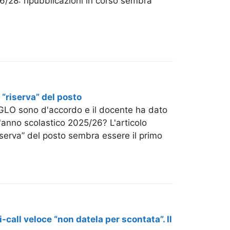
26/28: ripubblicazioni in corso sembra
“riserva” del posto
 GLO sono d'accordo e il docente ha dato
l'anno scolastico 2025/26? L'articolo
serva” del posto sembra essere il primo
-call veloce “non datela per scontata”. Il