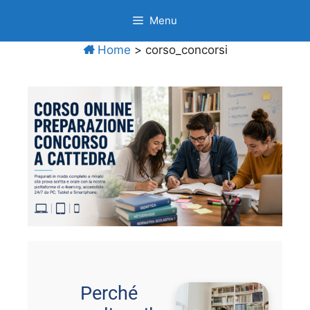
Menu
Home
>
corso_concorsi
Perché