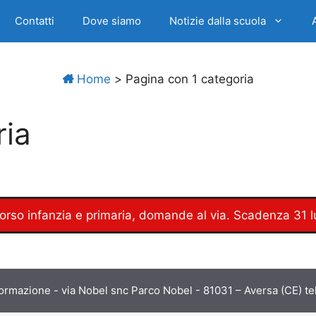
Contatti
Dove siamo
Notizie dalla scuola
Home
>
Pagina con 1 categoria
ria
o infanzia e primaria, domande al via. Scadenza 31 lug
ormazione - via Nobel snc Parco Nobel - 81031 – Aversa (CE) 