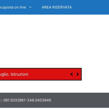
Acquista on line
AREA RISERVATA
lio. Istruzioni
tel.: 081.5032861-348.0403846