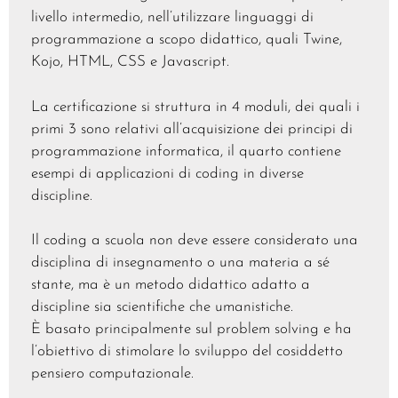
livello intermedio, nell’utilizzare linguaggi di
programmazione a scopo didattico, quali Twine,
Kojo, HTML, CSS e Javascript.
La certificazione si struttura in 4 moduli, dei quali i
primi 3 sono relativi all’acquisizione dei principi di
programmazione informatica, il quarto contiene
esempi di applicazioni di coding in diverse
discipline.
Il coding a scuola non deve essere considerato una
disciplina di insegnamento o una materia a sé
stante, ma è un metodo didattico adatto a
discipline sia scientifiche che umanistiche.
È basato principalmente sul problem solving e ha
l’obiettivo di stimolare lo sviluppo del cosiddetto
pensiero computazionale.