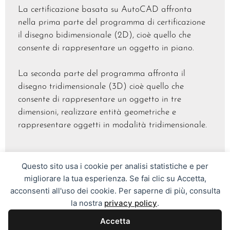
La certificazione basata su AutoCAD affronta
nella prima parte del programma di certificazione
il disegno bidimensionale (2D), cioè quello che
consente di rappresentare un oggetto in piano.
La seconda parte del programma affronta il
disegno tridimensionale (3D) cioè quello che
consente di rappresentare un oggetto in tre
dimensioni, realizzare entità geometriche e
rappresentare oggetti in modalità tridimensionale.
Share on Facebook
Post on X
Questo sito usa i cookie per analisi statistiche e per
migliorare la tua esperienza. Se fai clic su Accetta,
Follow us
acconsenti all'uso dei cookie. Per saperne di più, consulta
la nostra
privacy policy
.
Accetta
SafConoscere - Scuola Alta Formazione - via Nobel snc