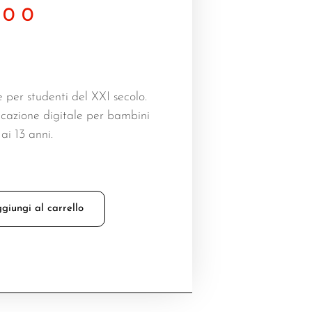
,00
e per studenti del XXI secolo.
ucazione digitale per bambini
ai 13 anni.
giungi al carrello