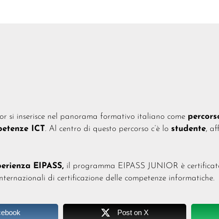
r si inserisce nel panorama formativo italiano come
percors
petenze ICT
. Al centro di questo percorso c’è lo
studente
, a
perienza EIPASS,
il programma EIPASS JUNIOR è certifica
ternazionali di certificazione delle competenze informatiche.
cebook
Post on X