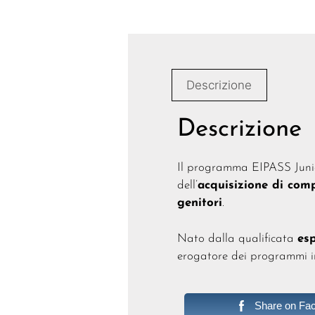
Descrizione
Descrizione
Il programma EIPASS Junio
dell’
acquisizione di com
genitori
.
Nato dalla qualificata
es
erogatore dei programmi in
Share on Fa