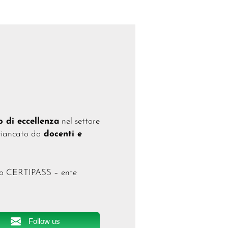
o di eccellenza
nel settore
ffiancato da
docenti e
to CERTIPASS – ente
Follow us